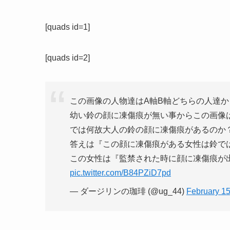
[quads id=1]
[quads id=2]
この画像の人物達はA軸B軸どちらの人達か
幼い鈴の顔に凍傷痕が無い事からこの画像
では何故大人の鈴の顔に凍傷痕があるのか
答えは『この顔に凍傷痕がある女性は鈴で
この女性は『監禁された時に顔に凍傷痕が
pic.twitter.com/B84PZiD7pd
— ダージリンの珈琲 (@ug_44)
February 15