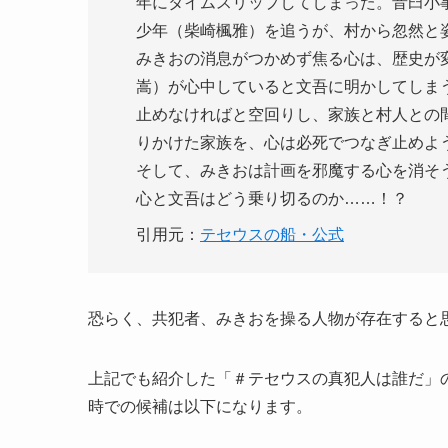
年にタイムスリップしてしまった。音臼小
少年（柴崎楓雅）を追うが、村から忽然と
みきおの消息がつかめず焦る心は、歴史が
嵩）が心中していると文吾に明かしてしま
止めなければと空回りし、家族と村人との
りかけた家族を、心は必死でつなぎ止めよ
そして、みきおは計画を邪魔する心を消そ
心と文吾はどう乗り切るのか……！？
引用元：
テセウスの船・公式
恐らく、共犯者、みきおを操る人物が存在すると
上記でも紹介した「＃テセウスの真犯人は誰だ」
時での候補は以下になります。