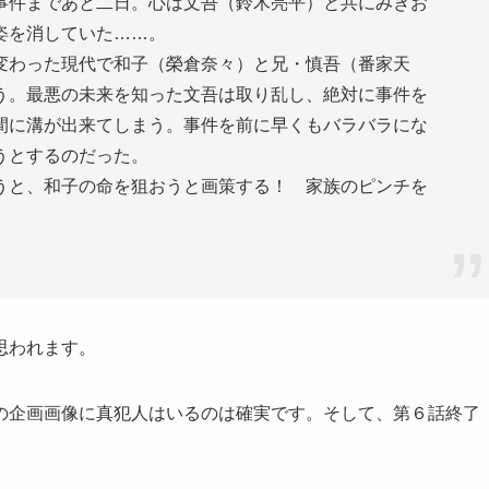
事件まであと二日。心は文吾（鈴木亮平）と共にみきお
姿を消していた……。
変わった現代で和子（榮倉奈々）と兄・慎吾（番家天
う。最悪の未来を知った文吾は取り乱し、絶対に事件を
間に溝が出来てしまう。事件を前に早くもバラバラにな
うとするのだった。
うと、和子の命を狙おうと画策する！ 家族のピンチを
思われます。
の企画画像に真犯人はいるのは確実です。そして、第６話終了