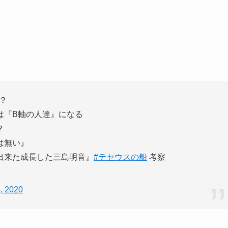
？
は『B軸の人達』になる
？
は無い』
出来た成長した三島明音』
#テセウスの船
考察
, 2020