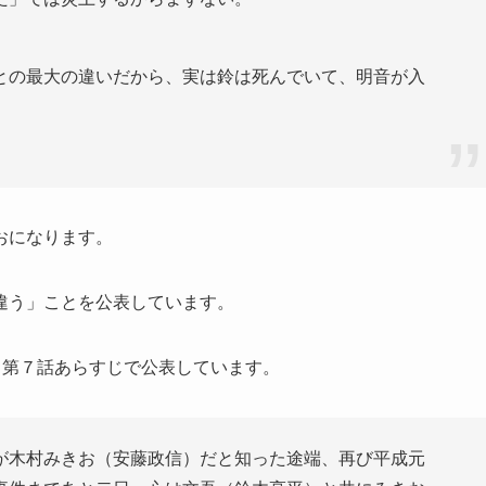
との最大の違いだから、実は鈴は死んでいて、明音が入
おになります。
違う」ことを公表しています。
と第７話あらすじで公表しています。
が木村みきお（安藤政信）だと知った途端、再び平成元