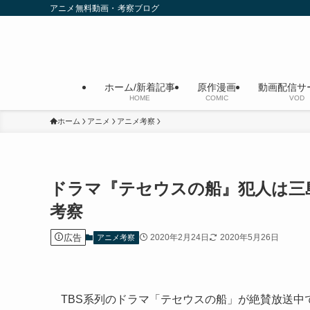
アニメ無料動画・考察ブログ
ホーム/新着記事
原作漫画
動画配信サ
HOME
COMIC
VOD
ホーム
アニメ
アニメ考察
ドラマ『テセウスの船』犯人は三
考察
広告
2020年2月24日
2020年5月26日
アニメ考察
TBS系列のドラマ「テセウスの船」が絶賛放送中