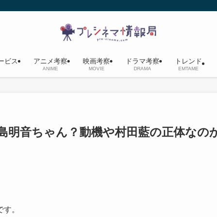
ービス
アニメ考察
映画考察
ドラマ考察
トレンド
ANIME
MOVIE
DRAMA
EMTAME
島明音ちゃん？動機や村田藍の正体なの
です。