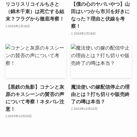
リコリスリコイルちさと
【僕の心のヤバいやつ】山
（錦木千束）は死亡する結
田はいつから市川を好きに
末？フラグから徹底考察！
なった？理由と伏線を考
察！
2024年1月18日
2024年1月18日
【黒鉄の魚影】コナンと灰
魔法使いの嫁配信停止の理
原のキスシーンの賛否の声
由とは？打ち切りや販売終
について考察！ネタバレ注
了の噂は本当？
意！
2023年12月22日
2023年12月24日