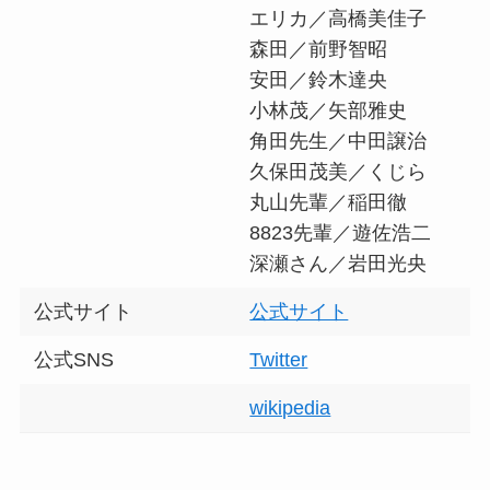
エリカ／高橋美佳子
森田／前野智昭
安田／鈴木達央
小林茂／矢部雅史
角田先生／中田譲治
久保田茂美／くじら
丸山先輩／稲田徹
8823先輩／遊佐浩二
深瀬さん／岩田光央
公式サイト
公式サイト
公式SNS
Twitter
wikipedia