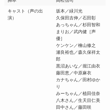
脚本
高松信司
キャスト（声の出
坂本／緑川光
演）
久保田吉伸／石田彰
あっちゃん／杉田智和
まりお／武内健［声
優］
ケンケン／檜山修之
瀬良裕也／森久保祥太
郎
黒沼あいな／堀江由衣
藤田恵／中原麻衣
カナちゃん／田村ゆか
り
みーちゃん／植田佳奈
八木さん／生天目仁美
田中さん／藤田咲