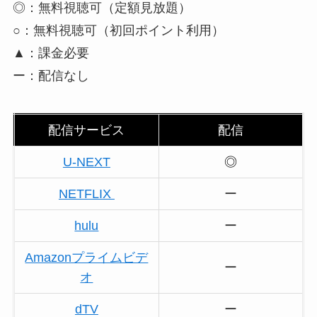
◎：無料視聴可（定額見放題）
○：無料視聴可（初回ポイント利用）
▲：課金必要
ー：配信なし
配信サービス
配信
U-NEXT
◎
NETFLIX
ー
hulu
ー
Amazonプライムビデ
ー
オ
dTV
ー