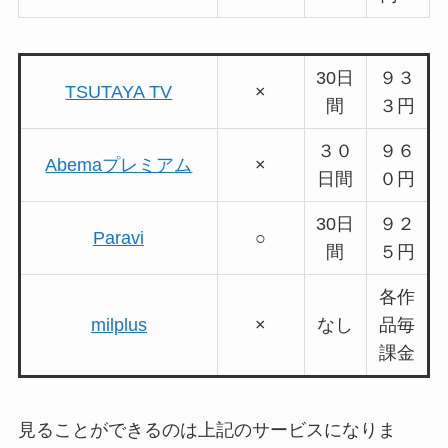
30日
９３
TSUTAYA TV
×
間
３円
３０
９６
Abemaプレミアム
×
日間
０円
30日
９２
Paravi
○
間
５円
各作
milplus
×
なし
品毎
課金
見ることができるのは上記のサービスになりま