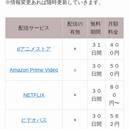
※情報変更あれば随時更新していきます。
配信の
無料
月額
配信サービス
有無
期間
料金
３１
４０
dアニメストア
×
日間
０円
３０
５０
Amazon Prime Video
○
日間
０円
８０
３０
NETFLIX
×
０
日間
円〜
３０
５６
ビデオパス
×
日間
２円