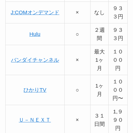
９３
J:COMオンデマンド
×
なし
３円
２週
９３
Hulu
○
間
３円
最大
１０
バンダイチャンネル
×
1ヶ
００
月
円
１０
1ヶ
ひかりTV
○
００
月
円〜
1,９
３１
Ｕ－ＮＥＸＴ
×
９０
日間
円