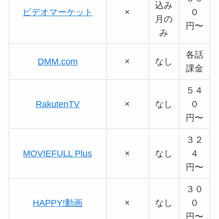
込み
ビデオマーケット
×
０
月の
円〜
み
各話
DMM.com
×
なし
課金
５４
RakutenTV
×
なし
０
円〜
３２
MOVIEFULL Plus
×
なし
４
円〜
３０
HAPPY!動画
×
なし
０
円〜