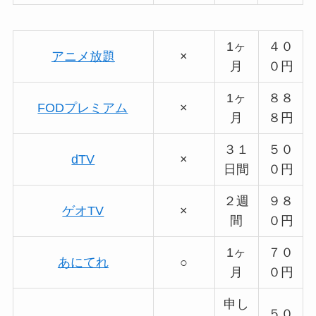
1ヶ
４０
アニメ放題
×
月
０円
1ヶ
８８
FODプレミアム
×
月
８円
３１
５０
dTV
×
日間
０円
２週
９８
ゲオTV
×
間
０円
1ヶ
７０
あにてれ
○
月
０円
申し
５０