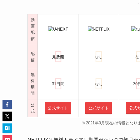
動
画
配
信
配
見放題
なし
な
信
無
料
31日間
なし
30
期
間
公
公式サイト
公式サイト
公式
式
※2021年9月現在の情報とな
NETFLIXは無料トライアル期間がないので初月