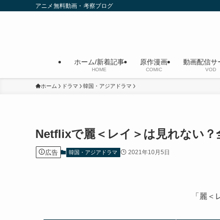
アニメ無料動画・考察ブログ
ホーム/新着記事
原作漫画
動画配信サ
HOME
COMIC
VOD
ホーム
ドラマ
韓国・アジアドラマ
Netflixで麗＜レイ＞は見れな
広告
2021年10月5日
韓国・アジアドラマ
「麗＜