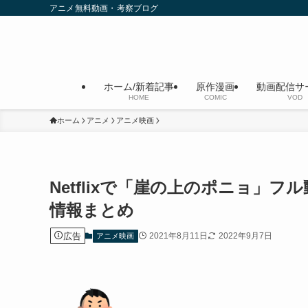
アニメ無料動画・考察ブログ
ホーム/新着記事
原作漫画
動画配信サ
HOME
COMIC
VOD
ホーム
アニメ
アニメ映画
Netflixで「崖の上のポニョ」
情報まとめ
広告
2021年8月11日
2022年9月7日
アニメ映画