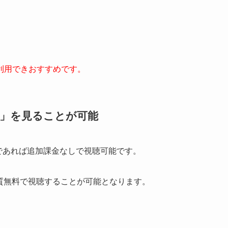
利用できおすすめです。
ト」
を見ることが可能
間であれば追加課金なしで視聴可能です。
実質無料で視聴することが可能となります。