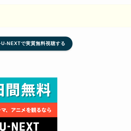
U-NEXTで実質無料視聴する