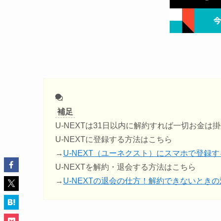
補足
U-NEXTは31日以内に解約すれば一切お金は
U-NEXTに登録する方法はこちら
→
U-NEXT（ユーネクスト）にスマホで登録
U-NEXTを解約・退会する方法はこちら
→
U-NEXTの退会の仕方！解約できないとき