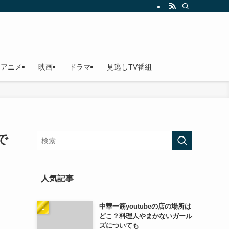
アニメ
映画
ドラマ
見逃しTV番組
で
人気記事
中華一筋youtubeの店の場所は
どこ？料理人やまかないガール
ズについても