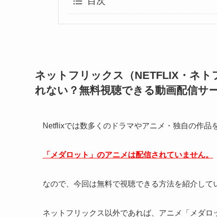
目次
ネットフリックス（NETFLIX・ネ
れない？無料視聴できる動画配信サ
Netflixでは数多くのドラマやアニメ・独自の
「メダロット
」のアニメは配信されていません。
なので、今回は無料で視聴できる方法を紹介して
ネットフリックス以外であれば、アニメ「メダロ