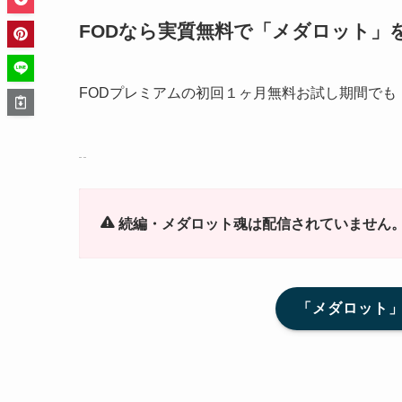
FODなら実質無料で「メダロット」
FODプレミアムの初回１ヶ月無料お試し期間で
続編・メダロット魂は配信されていません
「メダロット」