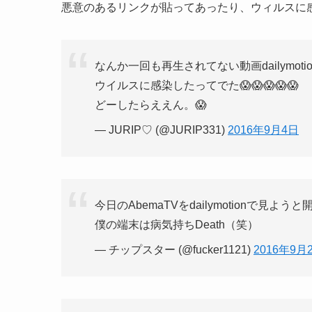
悪意のあるリンクが貼ってあったり、ウィルスに
なんか一回も再生されてない動画dailymot
ウイルスに感染したってでた😱😱😱😱😱
どーしたらええん。😱
— JURIP♡ (@JURIP331)
2016年9月4日
今日のAbemaTVをdailymotionで
僕の端末は病気持ちDeath（笑）
— チップスター (@fucker1121)
2016年9月