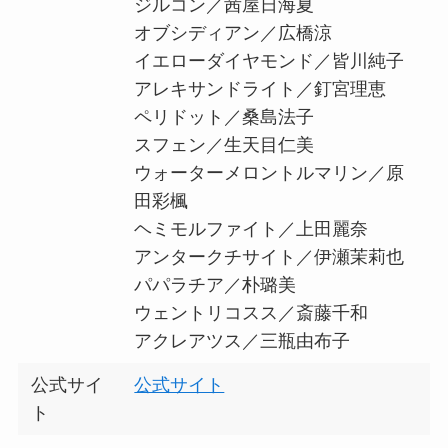
ジルコン／茜屋日海夏
オブシディアン／広橋涼
イエローダイヤモンド／皆川純子
アレキサンドライト／釘宮理恵
ペリドット／桑島法子
スフェン／生天目仁美
ウォーターメロントルマリン／原
田彩楓
ヘミモルファイト／上田麗奈
アンタークチサイト／伊瀬茉莉也
パパラチア／朴璐美
ウェントリコスス／斎藤千和
アクレアツス／三瓶由布子
公式サイ
公式サイト
ト