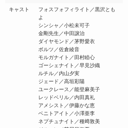
キャスト
フォスフォフィライト／黒沢とも
よ
シンシャ／小松未可子
金剛先生／中田譲治
ダイヤモンド／茅野愛衣
ボルツ／佐倉綾音
モルガナイト／田村睦心
ゴーシェナイト／早見沙織
ルチル／内山夕実
ジェード／高垣彩陽
ユークレース／能登麻美子
レッドベリル／内田真礼
アメシスト／伊藤かな恵
ベニトアイト／小澤亜李
ネプチュナイト／種﨑敦美