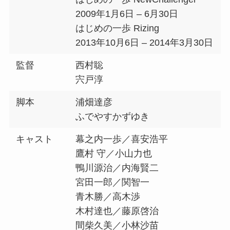
2009年1月6日 – 6月30日
はじめの一歩 Rizing
2013年10月6日 – 2014年3月30日
監督
西村聡
宍戸淳
脚本
浦畑達彦
ふでやすかずゆき
キャスト
幕之内一歩／喜安浩平
鷹村 守／小山力也
鴨川源治／内海賢二
宮田一郎／関智一
青木勝／高木渉
木村達也／藤原啓治
間柴久美／小林沙苗