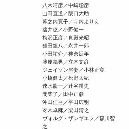
八木晴彦／中嶋聡彦
山田直道／阪口大助
幕之内寛子／寺内よりえ
藤井稔／小野健一
梅沢正彦／真殿光昭
猫田銀八／永井一郎
小田祐介／神奈延年
藤原義男／立木文彦
ジェイソン尾妻／小林正寛
小橋健太／松野太紀
速水龍一／辻谷耕史
間柴了／田中正彦
沖田佳吾／平田広明
冴木卓麻／梁田清之
ヴォルグ・ザンギエフ／森川智
之