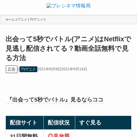
ホーム
アニメ
TVアニメ
出会って5秒でバトル(アニメ)はNetflixで
見逃し配信されてる？動画全話無料で見
る方法
広告
2021年9月9日
2021年9月14日
TVアニメ
『
出会って5秒でバトル
』見るならココ
配信サイト
配信状況
すぐ見る
31日間無料
◎見放題