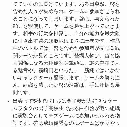
てていくのに長けています。ある日突然、啓を
含めた人々が集められ、ゲームに参加させられ
ることになってしまいます。啓は、与えられた
能力を駆使して、ゲームを勝ち上がっていきま
す。相手の行動を推察し、自分の能力を最大限
に引き出す啓の頭脳戦はまさに圧巻です。作品
中のバトルでは、啓を含めた参加者が見せる戦
闘シーンが見どころです。登場人物は、啓と協
力関係になる天翔優利を筆頭に、謎の存在であ
る魅音や、霧崎円といった、一筋縄ではいかな
いキャラクターが登場します。ゲームを勝ち進
ん、組織を潰したい啓の活躍は、手に汗握る展
開です。
出会って5秒でバトルは金平糖が大好きなゲー
ムヲタクの男子高校生である白柳啓が謎の組織
に実験台としてデスゲームに参加させられる物
語です。啓は成績優秀なのにゲームばかりやっ