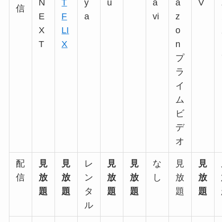
信
配
見
見
レ
見
見
な
見
見
信
放
放
ン
放
放
し
放
放
題
題
タ
題
題
題
題
ル