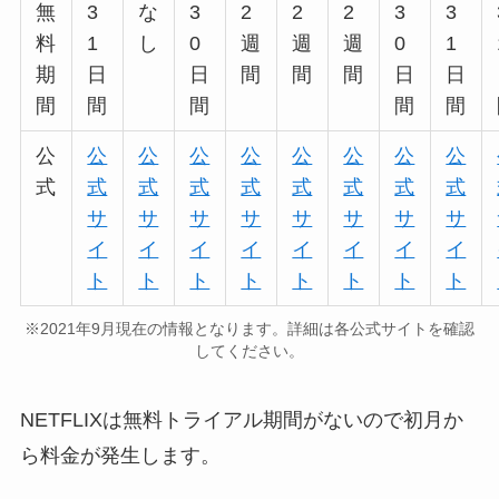
無
3
な
3
2
2
2
3
3
料
1
し
0
週
週
週
0
1
期
日
日
間
間
間
日
日
間
間
間
間
間
公
公
公
公
公
公
公
公
公
式
式
式
式
式
式
式
式
式
サ
サ
サ
サ
サ
サ
サ
サ
イ
イ
イ
イ
イ
イ
イ
イ
ト
ト
ト
ト
ト
ト
ト
ト
※2021年9月現在の情報となります。詳細は各公式サイトを確認
してください。
NETFLIXは無料トライアル期間がないので初月か
ら料金が発生します。