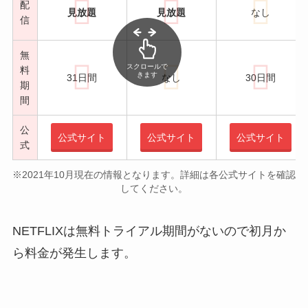
配
見放題
見放題
なし
信
無
スクロールで
料
きます
31日間
なし
30日間
期
間
公
公式サイト
公式サイト
公式サイト
式
※2021年10月現在の情報となります。詳細は各公式サイトを確認
してください。
NETFLIXは無料トライアル期間がないので初月か
ら料金が発生します。