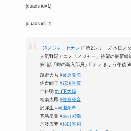
[quads id=1]
[quads id=2]
【
#メジャーセカンド
第2シリーズ 本日ス
人気野球アニメ「メジャー」待望の最新続
第1話「噂の新入部員」Eテレ きょう午後5
茂野大吾
#藤原夏海
佐倉睦子
#花澤香菜
仁科明
#山下大輝
相楽太鳳
#佐倉綾音
沢弥生
#河瀬茉希
関鳥星蘭
#高垣彩陽
丹波広夢
#杉田智和