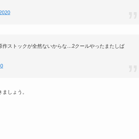
 2020
原作ストックが全然ないからな…2クールやったまたしば
20
きましょう。