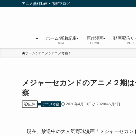
アニメ無料動画・考察ブログ
ホーム/新着記事
原作漫画
動画配信サ
HOME
COMIC
VOD
ホーム
アニメ
アニメ考察
メジャーセカンドのアニメ２期は
察
広告
2020年4月13日
2020年6月6日
アニメ考察
現在、放送中の大人気野球漫画「メジャーセカン