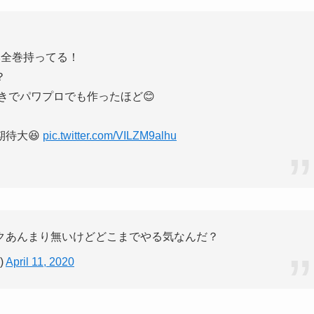
本全巻持ってる！
？
きでパワプロでも作ったほど😊
待大😆
pic.twitter.com/VILZM9alhu
クあんまり無いけどどこまでやる気なんだ？
)
April 11, 2020