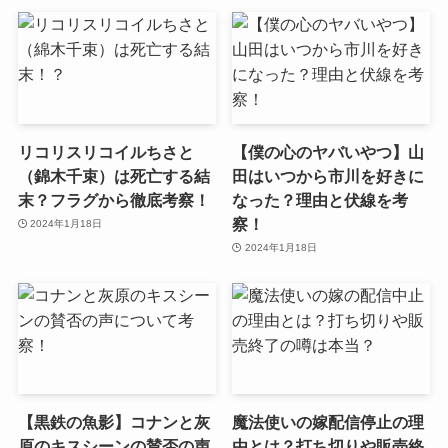
リコリスリコイルちさと
【僕の心のヤバいやつ】山
（錦木千束）は死亡する結
田はいつから市川を好きに
末？フラグから徹底考察！
なった？理由と伏線を考
察！
2024年1月18日
2024年1月18日
【黒鉄の魚影】コナンと灰
魔法使いの嫁配信停止の理
原のキスシーンの賛否の声
由とは？打ち切りや販売終