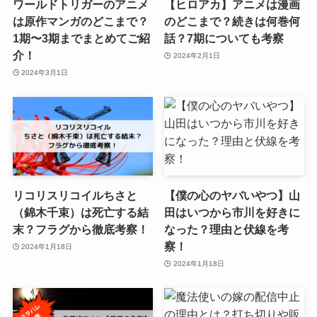
ワールドトリガーのアニメ
【ヒロアカ】アニメは漫画
は原作マンガのどこまで？
のどこまで？続きは何巻何
1期〜3期までまとめてご紹
話？7期についても考察
介！
2024年2月1日
2024年3月1日
リコリスリコイルちさと
【僕の心のヤバいやつ】山
（錦木千束）は死亡する結
田はいつから市川を好きに
末？フラグから徹底考察！
なった？理由と伏線を考
察！
2024年1月18日
2024年1月18日