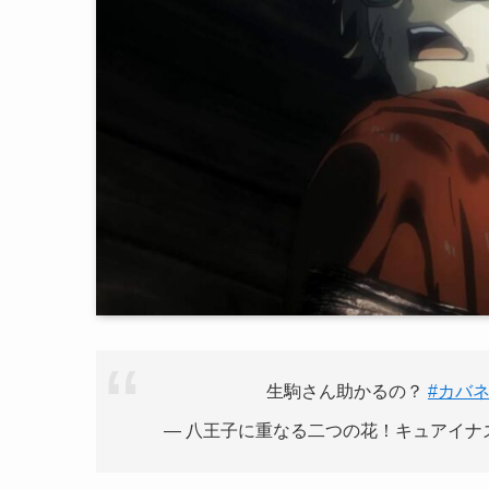
生駒さん助かるの？
#カバ
— 八王子に重なる二つの花！キュアイナズマ