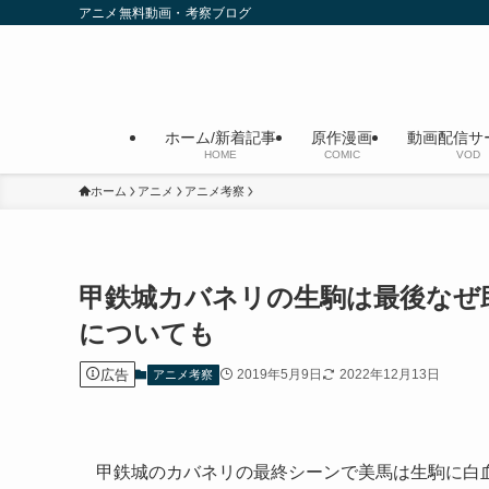
アニメ無料動画・考察ブログ
ホーム/新着記事
原作漫画
動画配信サ
HOME
COMIC
VOD
ホーム
アニメ
アニメ考察
甲鉄城カバネリの生駒は最後なぜ
についても
広告
2019年5月9日
2022年12月13日
アニメ考察
甲鉄城のカバネリの最終シーンで美馬は生駒に白