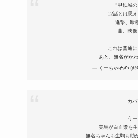
『甲鉄城の
12話とは思
進撃、喰
曲、映像
これは普通に
あと、無名がか
— くーちゃ🌱✍ (@Q
カバ
うー
美馬が白血漿を生
無名ちゃんも生駒も助