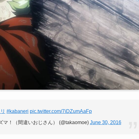
ネリ
#kabaneri
pic.twitter.com/7iDZumAaFp
！（間違いおじさん） (@takaomoe)
June 30, 2016