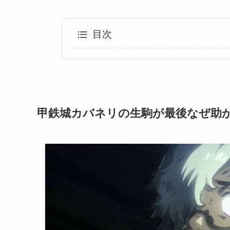
目次
甲鉄城カバネリの生駒が最後なぜ助