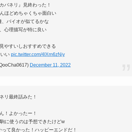
カバネリ』見終わった！
えんほどめちゃくちゃ面白い
種、バイオが似てるかな
、心理描写が特に良い
見やすいしおすすめできる
わいい
pic.twitter.com/4IXrn6zNiy
ooCha0617)
December 11, 2022
ネリ最終話みた！
ん！よかったー！
駒に使うのは予想できたけどw
かって良かった！ハッピーエンドだ！