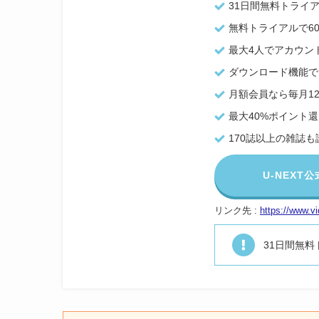
31日間無料トライ
無料トライアルで6
最大4人でアカウン
ダウンロード機能で
月額会員なら毎月1
最大40%ポイント
170誌以上の雑誌
U-NEX
リンク先 :
https://www.vi
31日間無