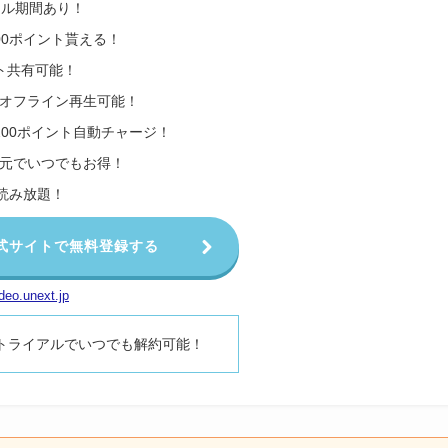
アル期間あり！
00ポイント貰える！
ト共有可能！
オフライン再生可能！
200ポイント自動チャージ！
還元でいつでもお得！
も読み放題！
T公式サイトで無料登録する
deo.unext.jp
料トライアルでいつでも解約可能！