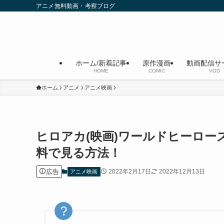
アニメ無料動画・考察ブログ
ホーム/新着記事
原作漫画
動画配信サ
HOME
COMIC
VOD
ホーム
アニメ
アニメ映画
ヒロアカ(映画)ワールドヒーローズ
料で見る方法！
広告
2022年2月17日
2022年12月13日
アニメ映画