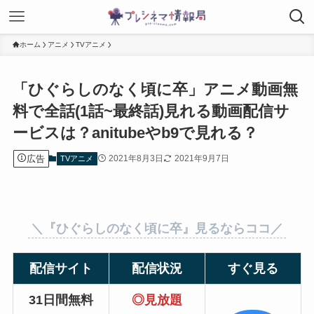
ホーム
アニメ
TVアニメ
「ひぐらしのなく頃に卒」アニメ動画無
料で全話(1話~最終話)見れる動画配信サ
ービスは？anitubeやb9で見れる？
広告
2021年8月3日
2021年9月7日
TVアニメ
＼『
ひぐらしのなく頃に卒
』見るならココ／
配信サイト
配信状況
すぐ見る
31日間無料
◎見放題