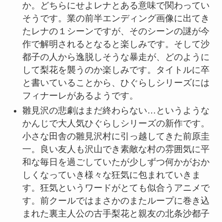
か。どちらにせよレナとある意味で関わってい
そうです。業の前半エンディング画像に出てき
たレナの１シーンですが、そのシーンの謎が今
作で解明されるとなると楽しみです。そして沙
都子の人から逸脱しそうな暴走が、どのように
して梨花を襲うのか楽しみです。タイトルに卒
と書いていることから、ひぐらしシリーズには
フィナーレがあるようです。
雛見沢の悲劇はまだ終わらない…というような
かんじで大人気ひぐらしシリーズの新作です。
小さな田舎の雛見沢村に引っ越してきた前原圭
一。良い友人も沢山でき素敵な村の雰囲気に平
和な毎日を過ごしていたが少しずつ何かがおか
しくなっていき様々な狂気に包まれていきま
す。狂気というワードがとても似合うアニメで
す。前クールではまさかのまたループに巻き込
まれた裏主人公の古手梨花と親友の北条沙都子