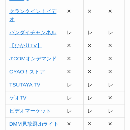
クランクイン！ビデ
✕
✕
✕
オ
バンダイチャンネル
レ
レ
レ
【ひかりTV】
✕
✕
✕
J:COMオンデマンド
✕
✕
✕
GYAO！ストア
✕
✕
✕
TSUTAYA TV
レ
レ
レ
ゲオTV
レ
レ
✕
ビデオマーケット
レ
レ
レ
DMM見放題chライト
✕
✕
✕