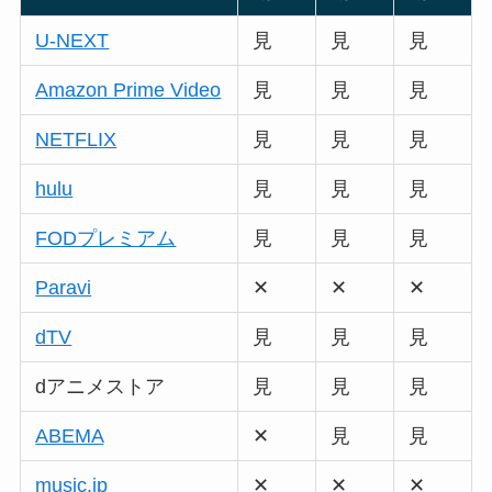
U-NEXT
見
見
見
Amazon Prime Video
見
見
見
NETFLIX
見
見
見
hulu
見
見
見
FODプレミアム
見
見
見
Paravi
✕
✕
✕
dTV
見
見
見
dアニメストア
見
見
見
ABEMA
✕
見
見
music.jp
✕
✕
✕