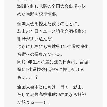
激闘を制し
悲願の
全国大会出場を
決
めた
烏野高校排球部。
全国大会を
控えた
彼らのもとに、
影山の
全日本ユース
強化合宿招集の
報せが
舞い込んだ。
さらに月島にも
宮城県1年生選抜
強化
合宿への
招集がかかる。
同じ1年生との
差に焦る日向は、
宮城
県1年生選抜
強化合宿に
押しかける
も……！？
全国大会本番に向け、
日向、影山、
そして烏野高校排球部の
更なる挑戦
が始まる⸺！！