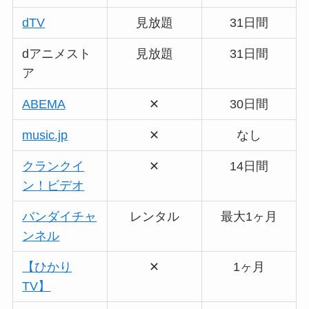
dTV
見放題
31日間
dアニメスト
見放題
31日間
ア
ABEMA
✕
30日間
music.jp
✕
なし
クランクイ
✕
14日間
ン！ビデオ
バンダイチャ
レンタル
最大1ヶ月
ンネル
【ひかり
✕
1ヶ月
TV】