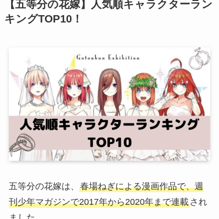
【五等分の花嫁】人気順キャラクターラン
キングTOP10！
五等分の花嫁は、
春場ねぎによる漫画作品で、週
刊少年マガジンで2017年から2020年まで連載
され
ました。