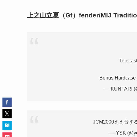
上之山立夏（Gt）fender/MIJ Traditi
Telecas
Bonus Hardcase
— KUNTARI (@
JCM2000ええ音
— YSK (@yo