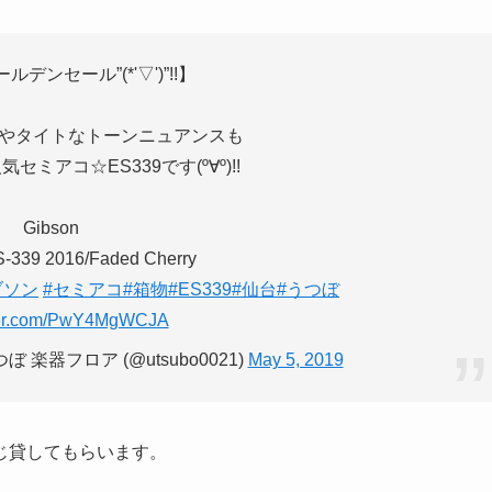
デンセール”(*'▽')”!!】
やタイトなトーンニュアンスも
ミアコ☆ES339です(º∀º)!!
Gibson
-339 2016/Faded Cherry
ブソン
#セミアコ
#箱物
#ES339
#仙台
#うつぼ
tter.com/PwY4MgWCJA
楽器フロア (@utsubo0021)
May 5, 2019
じ貸してもらいます。