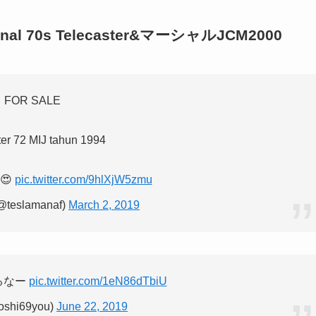
onal 70s Telecaster&マーシャルJCM2000
FOR SALE
ter 72 MIJ tahun 1994
 😍
pic.twitter.com/9hlXjW5zmu
teslamanaf)
March 2, 2019
するなー
pic.twitter.com/1eN86dTbiU
shi69you)
June 22, 2019