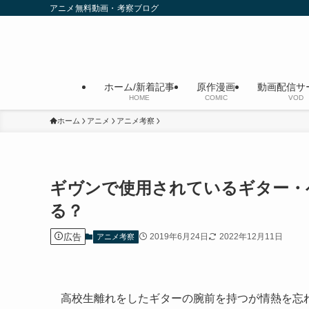
アニメ無料動画・考察ブログ
ホーム/新着記事
原作漫画
動画配信サ
HOME
COMIC
VOD
ホーム
アニメ
アニメ考察
ギヴンで使用されているギター・
る？
広告
2019年6月24日
2022年12月11日
アニメ考察
高校生離れをしたギターの腕前を持つが情熱を忘