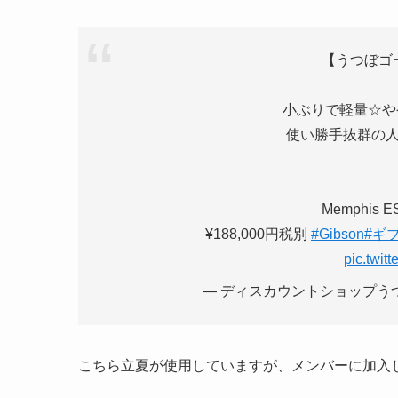
【うつぼゴール
小ぶりで軽量☆や
使い勝手抜群の人気セ
Memphis ES
¥188,000円税別
#Gibson
#ギ
pic.twi
— ディスカウントショップうつぼ 
こちら立夏が使用していますが、メンバーに加入