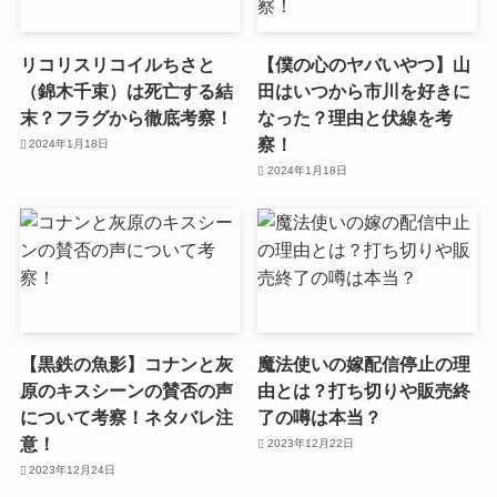
リコリスリコイルちさと
【僕の心のヤバいやつ】山
（錦木千束）は死亡する結
田はいつから市川を好きに
末？フラグから徹底考察！
なった？理由と伏線を考
察！
2024年1月18日
2024年1月18日
【黒鉄の魚影】コナンと灰
魔法使いの嫁配信停止の理
原のキスシーンの賛否の声
由とは？打ち切りや販売終
について考察！ネタバレ注
了の噂は本当？
意！
2023年12月22日
2023年12月24日