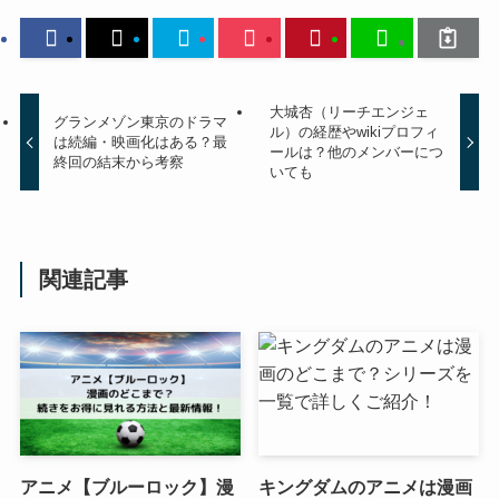
大城杏（リーチエンジェ
グランメゾン東京のドラマ
ル）の経歴やwikiプロフィ
は続編・映画化はある？最
ールは？他のメンバーにつ
終回の結末から考察
いても
関連記事
アニメ【ブルーロック】漫
キングダムのアニメは漫画