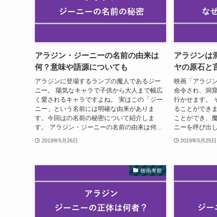
アラジン・ジーニーの名前の由来は
アラジンは
何？意味や語源についても
ヤの原石と
アラジンに登場するランプの魔人であるジー
映画「アラジ
ニー。 陽気なキャラで子供から大人まで幅広
命令され、洞
く愛されるキャラですよね。 実はこの「ジー
行かせます。 
ニー」という名前には明確な由来がありま
ることができま
す。今回はの名前の秘密について紹介しま
ことができ、
す。 アラジン・ジーニーの名前の由来は何...
ニーを呼び出し
2019年5月26日
2019年5月25日
映画考察