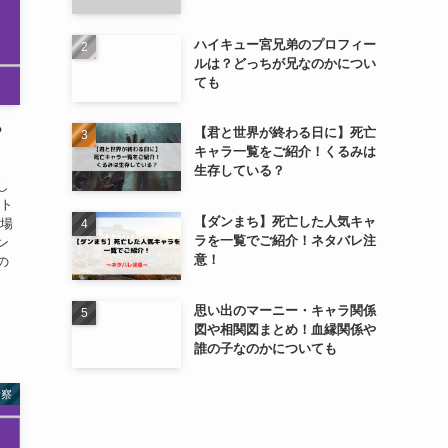
ハイキュー宮兄弟のプロフィー
ルは？どっちが兄なのかについ
ても
？
【君と世界が終わる日に】死亡
キャラ一覧をご紹介！くるみは
生存している？
し
ット
【ダンまち】死亡した人気キャ
る場
ラを一覧でご紹介！ネタバレ注
ン
意！
の
思い出のマーニー・キャラ関係
図や相関図まとめ！血縁関係や
誰の子なのかについても
考察