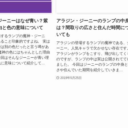
ジーニーはなぜ青い？紫
アラジン・ジーニーのランプの中
由と色の意味について
は？間取りの広さと住んだ時間に
いても
場するランプの魔神・ジーニ
ること印象的ですよね。 実は
アラジンの登場するランプの魔神である、
では別の色だったと言う噂があ
ーニー。人気キャラで欠かせない存在です
魔神の色にはちゃんとした理由
アラジンがランプをこすり、飛び出してく
今回はそんなジーニーが青い理
のですが、ランプの中は実は公開されてて
に意味について紹介して...
ました。 今回はジーニーのランプの中身
さや住んでいた期間を紹介していきま...
2019年5月25日