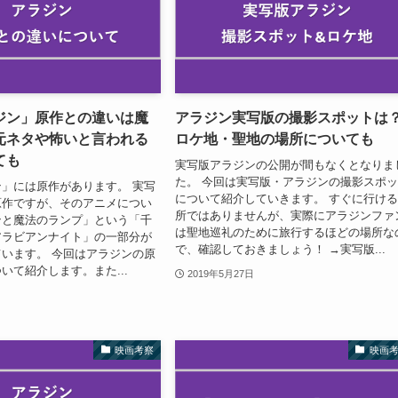
ジン」原作との違いは魔
アラジン実写版の撮影スポットは
元ネタや怖いと言われる
ロケ地・聖地の場所についても
ても
実写版アラジンの公開が間もなくとなりま
た。 今回は実写版・アラジンの撮影スポ
」には原作があります。 実写
について紹介していきます。 すぐに行け
原作ですが、そのアニメについ
所ではありませんが、実際にアラジンファ
ンと魔法のランプ」という「千
は聖地巡礼のために旅行するほどの場所な
アラビアンナイト」の一部分が
で、確認しておきましょう！ →実写版...
います。 今回はアラジンの原
いて紹介します。また...
2019年5月27日
映画考察
映画