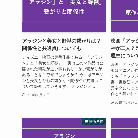
アラジンと美女と野獣の繋がりは？
映画「アラ
関係性と共通点についても
神が二人？
理由につい
ディズニー映画の定番作品である、「アラジ
ン」と「美女と野獣」。 実はこの２作品は公
映画「アラジン
開された時期が近い事もあり、深い繋がりが
版はアニメが
あることをご存知でしょうか？ 今回はアラジ
ても「アラジ
ンと美女と野獣の繋がり・関係性や共通点に
夜一夜物語・
ついて紹介していきます。 アラジンと...
元ネタになって
作との違いにつ
2019年5月28日
2019年5月27日
映画考察