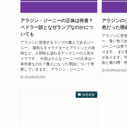
アラジン・ジーニーの正体は何者？
アラジンの
ペドラー説となぜランプなのかにつ
色だった理
いても
アラジンに登
ー。青い色であ
アラジンに登場するランプの魔人であるジー
ジーニーは青
ニー。 陽気なキャラクターとアラジンとの友
ります。 また
情など、人間味も溢れるディズニーの人気キ
があります。
ャラです。 今回はそんなジーニーの正体は一
由と紫の噂・色
体何者なのか？魔人になった理由について考
察していきます。 アラジン・ジーニー...
2019年5月25日
2019年5月25日
映画考察