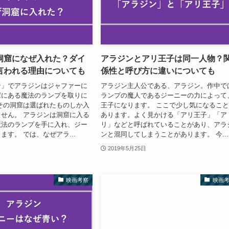
洞窟になぜ入れた？ダイ
アラジンとアリ王子は同一人物？
言われる理由についても
係性と呼び方に違いについても
ン」でアラジンはジャファーに
アラジン主人公である、アラジン。作中で
窟にある魔法のランプを取りに
ランプの魔人であるジーニーの力によって
その洞窟は選ばれたものしか入
王子になります。 ここで少し気になるこ
せん。 アラジンは洞窟に入る
あります。よく見かける「アリ王子」「ア
魔法のランプを手に入れ、ジー
リ」などと呼ばれていることがあり、アラ
ます。 では、なぜアラ...
ンと混同してしまうことがあります。 今...
2019年5月25日
映画考察
映画