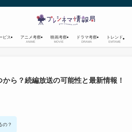
ービス
アニメ考察
映画考察
ドラマ考察
トレンド
ANIME
MOVIE
DRAMA
EMTAME
つから？続編放送の可能性と最新情報！
るの？