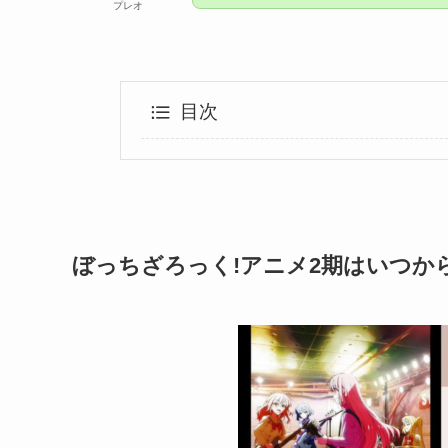
プレオ
目次
ぼっちざろっく!アニメ2期はいつか