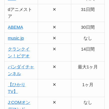
dアニメスト
✕
31日間
ア
ABEMA
✕
30日間
music.jp
✕
なし
クランクイ
✕
14日間
ン！ビデオ
バンダイチャ
✕
最大1ヶ月
ンネル
【ひかり
✕
1ヶ月
TV】
J:COMオン
✕
なし