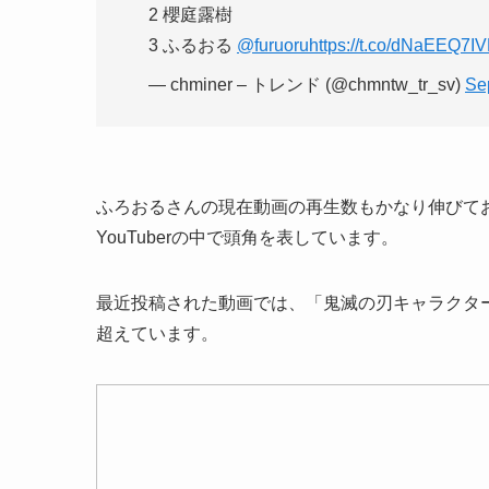
2 櫻庭露樹
3 ふるおる
@furuoru
https://t.co/dNaEEQ7I
— chminer – トレンド (@chmntw_tr_sv)
Se
ふろおるさんの現在動画の再生数もかなり伸びてお
YouTuberの中で頭角を表しています。
最近投稿された動画では、「鬼滅の刃キャラクタ
超えています。