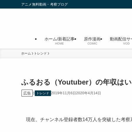
アニメ無料動画・考察ブログ
ホーム/新着記事
原作漫画
動画配信サ
HOME
COMIC
VOD
ホーム
トレンド
ふるおる（Youtuber）の年収
広告
2019年11月6日
2020年4月14日
トレンド
現在、チャンネル登録者数14万人を突破した考察系Y