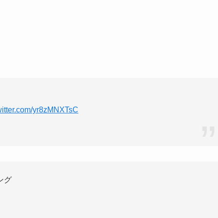
twitter.com/yr8zMNXTsC
ング