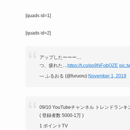
[quads id=1]
[quads id=2]
アップしたーーー…
つ、疲れた…
https://t.co/po9NFobQZE
pic.
— ふるおる (@furuoru)
November 1, 2019
09/10 YouTubeチャンネル トレンドランキ
( 登録者数 5000-1万 )
1 ポイントTV