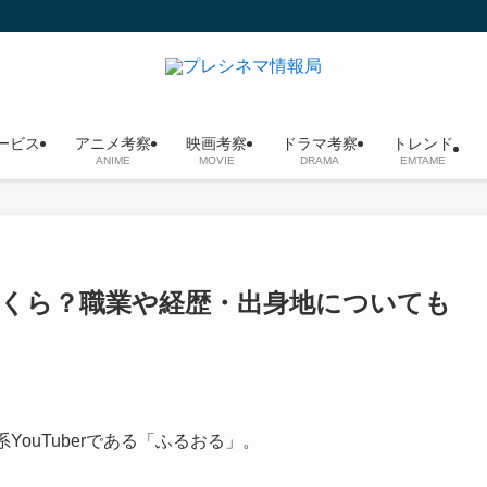
ービス
アニメ考察
映画考察
ドラマ考察
トレンド
ANIME
MOVIE
DRAMA
EMTAME
はいくら？職業や経歴・出身地についても
ouTuberである「ふるおる」。