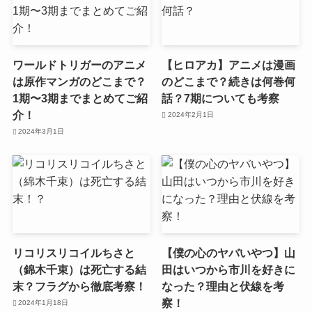
ワールドトリガーのアニメ
【ヒロアカ】アニメは漫画
は原作マンガのどこまで？
のどこまで？続きは何巻何
1期〜3期までまとめてご紹
話？7期についても考察
介！
2024年2月1日
2024年3月1日
リコリスリコイルちさと
【僕の心のヤバいやつ】山
（錦木千束）は死亡する結
田はいつから市川を好きに
末？フラグから徹底考察！
なった？理由と伏線を考
察！
2024年1月18日