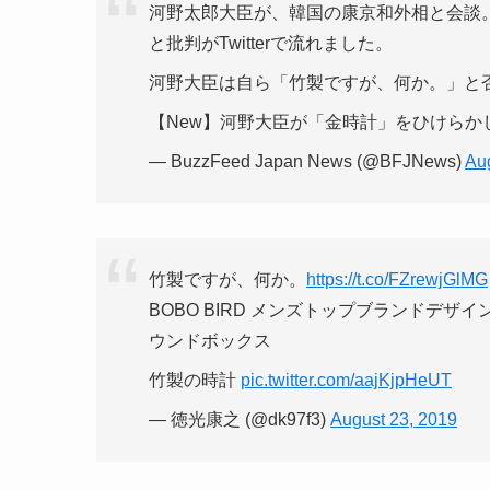
河野太郎大臣が、韓国の康京和外相と会談
と批判がTwitterで流れました。
河野大臣は自ら「竹製ですが、何か。」と
【New】河野大臣が「金時計」をひけらか
— BuzzFeed Japan News (@BFJNews)
Au
竹製ですが、何か。
https://t.co/FZrewjGlMG
BOBO BIRD メンズトップブランドデザ
ウンドボックス
竹製の時計
pic.twitter.com/aajKjpHeUT
— 徳光康之 (@dk97f3)
August 23, 2019