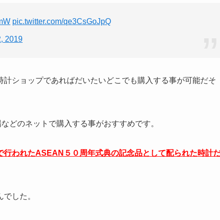
lmW
pic.twitter.com/qe3CsGoJpQ
, 2019
時計ショップであればだいたいどこでも購入する事が可能だそ
市場などのネットで購入する事がおすすめです。
行われたASEAN５０周年式典の記念品として配られた時計
んでした。