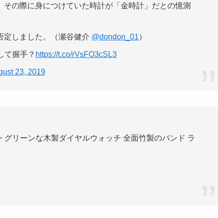
。その際に身につけていた時計が「金時計」だとの憶測
否定しました。（瀬谷健介
@dondon_01
）
して握手？
https://t.co/rVsFO3cSL3
gust 23, 2019
イン グリーンな木製ダイヤルウォッチ 全面竹製のバンド ラ