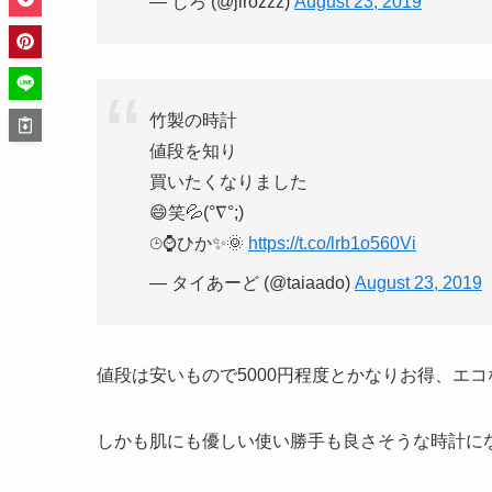
— じろ (@jirozzz)
August 23, 2019
竹製の時計
値段を知り
買いたくなりました
😄笑💦(°∇°;)
⌚︎⌚ひか✨🌞
https://t.co/lrb1o560Vi
— タイあーど (@taiaado)
August 23, 2019
値段は安いもので5000円程度とかなりお得、エ
しかも肌にも優しい使い勝手も良さそうな時計に