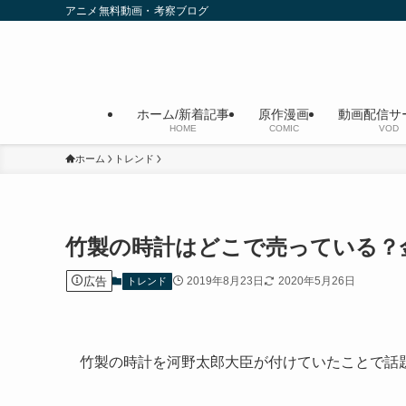
アニメ無料動画・考察ブログ
ホーム/新着記事
原作漫画
動画配信サ
HOME
COMIC
VOD
ホーム
トレンド
竹製の時計はどこで売っている？
広告
2019年8月23日
2020年5月26日
トレンド
竹製の時計を河野太郎大臣が付けていたことで話