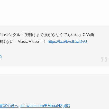
4thシングル「夜明けまで強がらなくてもいい」C/W曲
はない」Music Video！！
https://t.co/bvctLxaDvU
9
図書室の君へ
pic.twitter.com/EMooaHZg6G