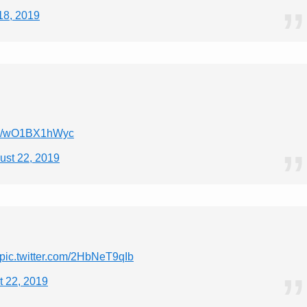
18, 2019
com/wO1BX1hWyc
ust 22, 2019
pic.twitter.com/2HbNeT9qIb
t 22, 2019