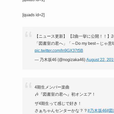
[quads id=2]
【ニュース更新】 【2曲一挙に公開！！】2
「図書室の君へ」「～Do my best～じゃ意味
pic.twitter.com/In9GX37t5B
— 乃木坂46 (@nogizaka46)
August 22, 201
4期生メンバー楽曲
🎶『図書室の君へ』初オンエア！
ザ4期生って感じで好き！
さぁちゃんセンターかな？？
#乃木坂46
#