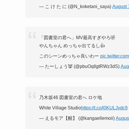
— こ け た に (@N_koketani_saya)
August 
「図書室の君へ」MV最高すぎやろ🤣
やんちゃん めっちゃ出てるし👍
このシーンめっちゃ良いわー
pic.twitter.
— たーしょう👿 (@pbuOqIlgtRWz3dS)
Aug
乃木坂46 図書室の君へ ロケ地
White Village Studio
https://t.co/l0KULJvdc9
— えるモア【醒】 (@kangaellemoii)
Augus