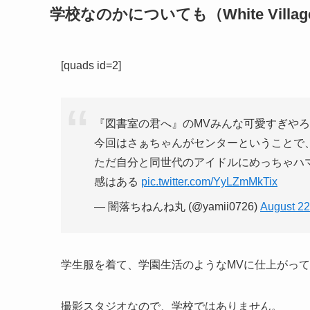
学校なのかについても（
White Villa
[quads id=2]
『図書室の君へ』のMVみんな可愛すぎや
今回はさぁちゃんがセンターということで
ただ自分と同世代のアイドルにめっちゃハ
感はある
pic.twitter.com/YyLZmMkTix
— 闇落ちねんね丸 (@yamii0726)
August 22
学生服を着て、学園生活のようなMVに仕上がっ
撮影スタジオなので、学校ではありません。