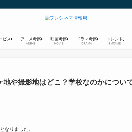
ービス
アニメ考察
映画考察
ドラマ考察
トレンド
ANIME
MOVIE
DRAMA
EMTAME
ケ地や撮影地はどこ？学校なのかについ
開となりました。