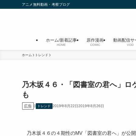
アニメ無料動画・考察ブログ
ホーム/新着記事
原作漫画
動画配信サ
HOME
COMIC
VOD
ホーム
トレンド
乃木坂４６・「図書室の君へ」ロ
も
広告
2019年8月22日
2019年8月26日
トレンド
乃木坂４６の４期性のMV「図書室の君へ」が公