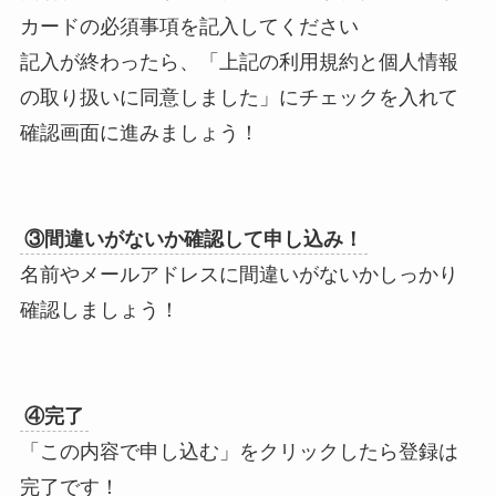
カードの必須事項を記入してください
記入が終わったら、「上記の利用規約と個人情報
の取り扱いに同意しました」にチェックを入れて
確認画面に進みましょう！
③間違いがないか確認して申し込み！
名前やメールアドレスに間違いがないかしっかり
確認しましょう！
④完了
「この内容で申し込む」をクリックしたら登録は
完了です！