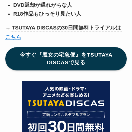
DVD返却が遅れがちな人
R18作品もひっそり見たい人
→
TSUTAYA DISCASの30日間無料トライアルは
こちら
今すぐ『魔女の宅急便』をTSUTAYA
DISCASで見る