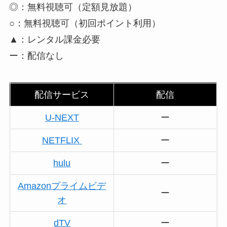
◎：無料視聴可（定額見放題）
○：無料視聴可（初回ポイント利用）
▲：レンタル課金必要
ー：配信なし
配信サービス
配信
U-NEXT
ー
NETFLIX
ー
hulu
ー
Amazonプライムビデ
ー
オ
dTV
ー