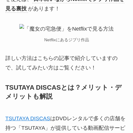
見る裏技
があります！
Netflixにあるジブリ作品
詳しい方法はこちらの記事で紹介していますの
で、試してみたい方はご覧ください！
TSUTAYA DISCASとは？メリット・デ
メリットも解説
TSUTAYA DISCAS
はDVDレンタルで多くの店舗を
持つ「TSUTAYA」が提供している動画配信サービ