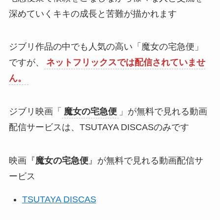
深めていくキキの成長と苦難が描かれます
ジブリ作品の中でも人気の高い「魔女の宅急便」
ですが、
ネットフリックスでは配信されていませ
ん。
ジブリ映画「
魔女の宅急便
」が無料で見れる動画
配信サービスは、TSUTAYA DISCASのみです
映画『
魔女の宅急便
』が無料で見れる動画配信サ
ービス
TSUTAYA DISCAS