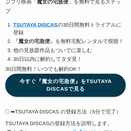
ジブリ映画「
魔女の宅急便
」を無料で見るステッ
プ
TSUTAYA DISCAS
の30日間無料トライアルに
登録
『
魔女の宅急便
』を無料宅配レンタルで視聴！
他の見放題作品もついでに楽しむ
30日以内に解約してタダ見！
30日間無料！いつでも解約OK！
今すぐ『魔女の宅急便』をTSUTAYA
DISCASで見る
➡TSUTAYA DISCAS の登録方法（5分で完了）
TSUTAYA DISCASの登録方法を説明します。