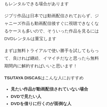
もレンタルできる場合があります
ジブリ作品は日本では動画配信されておらず、ジ
ャニーズ作品も動画配信後すぐに視聴できなくな
るケースも多いので、そういった作品を見るには
DVDレンタルは重宝します
まずは無料トライアルで使い勝手を試してもらっ
て、良ければ継続、イマイチだなと思ったら無料
期間内に解約すればいいと思います！
TSUTAYA DISCAS
はこんな人におすすめ
見たい作品が動画配信されていない場合
DVDで見たい人
DVDを借りに行くのが面倒な人