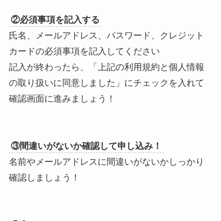
②必須事項を記入する
氏名、メールアドレス、パスワード、クレジット
カードの必須事項を記入してください
記入が終わったら、「上記の利用規約と個人情報
の取り扱いに同意しました」にチェックを入れて
確認画面に進みましょう！
③間違いがないか確認して申し込み！
名前やメールアドレスに間違いがないかしっかり
確認しましょう！