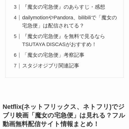
『魔女の宅急便』のあらすじ・感想
dailymotionやPandora、bilibiliで「魔女の
宅急便」は配信されてる？
『魔女の宅急便』を無料で見るなら
TSUTAYA DISCASがおすすめ！
「魔女の宅急便」考察記事
スタジオジブリ関連記事
Netflix(ネットフリックス、ネトフリ)でジ
ブリ映画「魔女の宅急便」は見れる？フル
動画無料配信サイト情報まとめ！