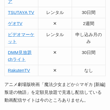
ア
TSUTAYA TV
レンタル
30日間
ゲオTV
✕
2週間
ビデオマーケ
レンタル
申し込み月の
ット
み
DMM見放題
✕
30日間
chライト
RakutenTV
✕
なし
アニメ劇場版映画「魔法少女まどか☆マギカ [新編]
叛逆の物語」を定額見放題で見逃し配信している
動画配信サイトは今のところありません。