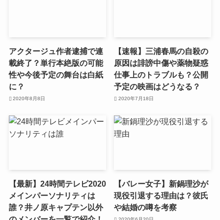
アクタージュ作者逮捕で連
【速報】三浦春馬の自殺の
載終了？単行本絶版の可能
原因は誹謗中傷や薬物疑惑
性や今後予定の舞台は白紙
仕事上のトラブルも？公開
に？
予定の映画はどうなる？
2020年8月8日
2020年7月18日
【最新】24時間テレビ2020
【バレー女子】新鍋理沙が
メインパーソナリティは
現役引退する理由は？彼氏
誰？井ノ原キャプテン以外
や結婚の噂を考察
のメンバーを一覧で紹介！
2020年6月20日