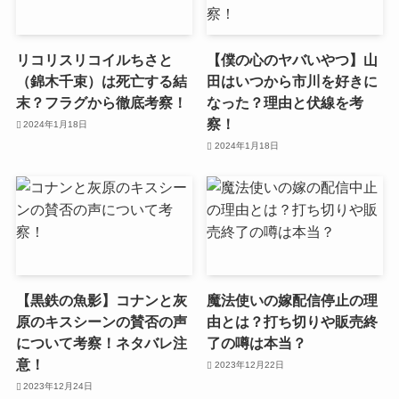
リコリスリコイルちさと
【僕の心のヤバいやつ】山
（錦木千束）は死亡する結
田はいつから市川を好きに
末？フラグから徹底考察！
なった？理由と伏線を考
察！
2024年1月18日
2024年1月18日
【黒鉄の魚影】コナンと灰
魔法使いの嫁配信停止の理
原のキスシーンの賛否の声
由とは？打ち切りや販売終
について考察！ネタバレ注
了の噂は本当？
意！
2023年12月22日
2023年12月24日