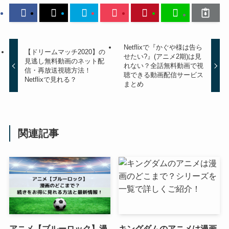
Netflixで『かぐや様は告ら
【ドリームマッチ2020】の
せたい?』(アニメ2期)は見
見逃し無料動画のネット配
れない？全話無料動画で視
信・再放送視聴方法！
聴できる動画配信サービス
Netflixで見れる？
まとめ
関連記事
アニメ【ブルーロック】漫
キングダムのアニメは漫画