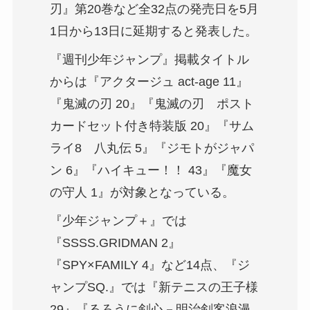
刃』第20巻など全32点の発売日を5月
1日から13日に延期すると発表した。
『週刊少年ジャンプ』掲載タイトル
からは『アクタージュ act-age 11』
『鬼滅の刃 20』『鬼滅の刃 ポスト
カードセット付き特装版 20』『サム
ライ8 八丸伝 5』『ジモトがジャパ
ン 6』『ハイキュー！！ 43』『魔女
の守人 1』が対象となっている。
『少年ジャンプ＋』では
『SSSS.GRIDMAN 2』
『SPY×FAMILY 4』など14点、『ジ
ャンプSQ.』では『新テニスの王子様
29』『るろうに剣心－明治剣客浪漫