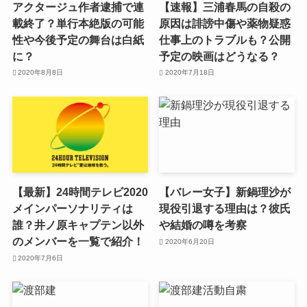
アクタージュ作者逮捕で連
【速報】三浦春馬の自殺の
載終了？単行本絶版の可能
原因は誹謗中傷や薬物疑惑
性や今後予定の舞台は白紙
仕事上のトラブルも？公開
に？
予定の映画はどうなる？
2020年8月8日
2020年7月18日
【最新】24時間テレビ2020
【バレー女子】新鍋理沙が
メインパーソナリティは
現役引退する理由は？彼氏
誰？井ノ原キャプテン以外
や結婚の噂を考察
のメンバーを一覧で紹介！
2020年6月20日
2020年7月6日