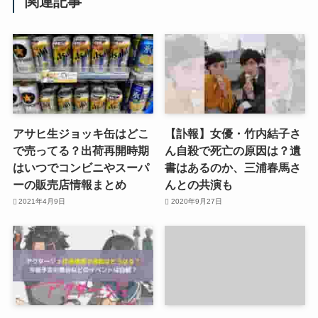
関連記事
アサヒ生ジョッキ缶はどこ
【訃報】女優・竹内結子さ
で売ってる？出荷再開時期
ん自殺で死亡の原因は？遺
はいつでコンビニやスーパ
書はあるのか、三浦春馬さ
ーの販売店情報まとめ
んとの共演も
2021年4月9日
2020年9月27日