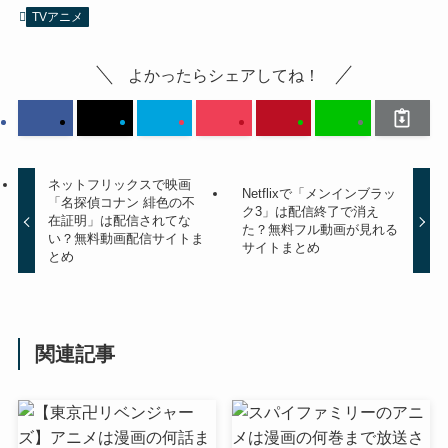
TVアニメ
よかったらシェアしてね！
ネットフリックスで映画
Netflixで「メンインブラッ
「名探偵コナン 緋色の不
ク3」は配信終了で消え
在証明」は配信されてな
た？無料フル動画が見れる
い？無料動画配信サイトま
サイトまとめ
とめ
関連記事