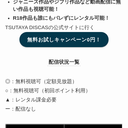
ジャニーズ作品やジブリ作品など動画配信に無
い作品も視聴可能！
R18作品も誰にもバレずにレンタル可能！
TSUTAYA DISCASの公式サイトに行く
無料お試しキャンペーン0円！
配信状況一覧
◎：無料視聴可（定額見放題）
○：無料視聴可（初回ポイント利用）
▲：レンタル課金必要
ー：配信なし