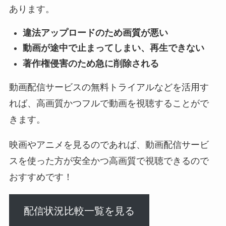
あります。
違法アップロードのため画質が悪い
動画が途中で止まってしまい、再生できない
著作権侵害のため急に削除される
動画配信サービスの無料トライアルなどを活用す
れば、高画質かつフルで動画を視聴することがで
きます。
映画やアニメを見るのであれば、動画配信サービ
スを使った方が安全かつ高画質で視聴できるので
おすすめです！
配信状況比較一覧を見る