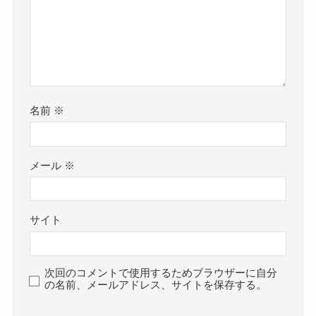
名前
※
メール
※
サイト
次回のコメントで使用するためブラウザーに自分
の名前、メールアドレス、サイトを保存する。