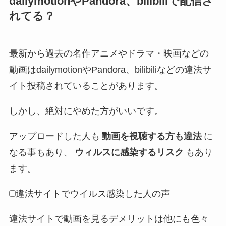
dailymotionやPandora、bilibiliで配信さ
れてる？
最新から過去の名作アニメやドラマ・映画などの
動画はdailymotionやPandora、bilibiliなどの違法サ
イト投稿されていることがあります。
しかし、絶対にやめた方がいいです。
アップロードした人も
動画を視聴する方も違法
に
なる事もあり、
ウィルスに感染するリスク
もあり
ます。
違法サイトでウイルス感染した人の声
違法サイトで動画を見るデメリットは他にも色々