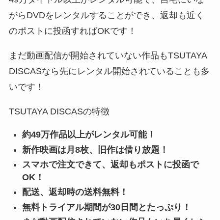
がらDVDをレンタルすることができ、返却も近く
のポストに投函すればOKです！
まだ動画配信が開始されていない作品もTSUTAYA
DISCASなら先にレンタル開始されていることも多
いです！
TSUTAYA DISCASの特徴
約49万作品以上がレンタル可能！
新作映画は月8枚、旧作は借り放題！
スマホで注文できて、返却もポストに投函で
OK！
配送、返却時の送料無料！
無料トライアル期間が30日間とたっぷり！