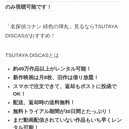
のみ視聴可能です！
「名探偵コナン 緋色の弾丸」見るならTSUTAYA
DISCASがおすすめ！
TSUTAYA DISCASとは
約49万作品以上がレンタル可能！
新作映画は月8枚、旧作は借り放題！
スマホで注文できて、返却もポストに投函で
OK！
配送、返却時の送料無料！
無料トライアル期間が30日間とたっぷり！
まだ動画配信されていない作品もいち早くレン
タル可能！