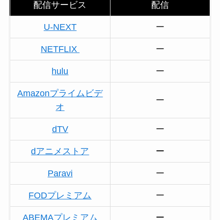
配信サービス
配信
U-NEXT
ー
NETFLIX
ー
hulu
ー
Amazonプライムビデ
ー
オ
dTV
ー
dアニメストア
ー
Paravi
ー
FODプレミアム
ー
ABEMAプレミアム
ー