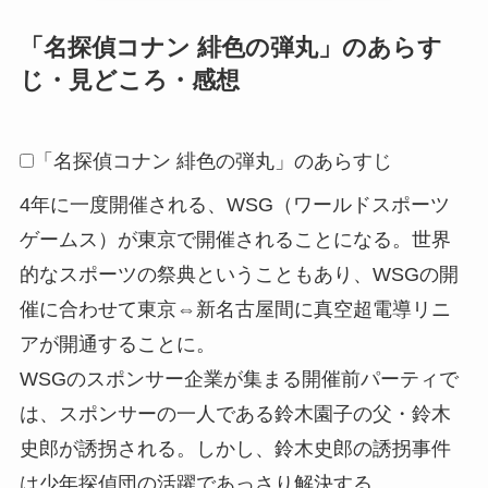
「名探偵コナン 緋色の弾丸」のあらす
じ・見どころ・感想
「名探偵コナン 緋色の弾丸」のあらすじ
4年に一度開催される、WSG（ワールドスポーツ
ゲームス）が東京で開催されることになる。世界
的なスポーツの祭典ということもあり、WSGの開
催に合わせて東京⇔新名古屋間に真空超電導リニ
アが開通することに。
WSGのスポンサー企業が集まる開催前パーティで
は、スポンサーの一人である鈴木園子の父・鈴木
史郎が誘拐される。しかし、鈴木史郎の誘拐事件
は少年探偵団の活躍であっさり解決する。