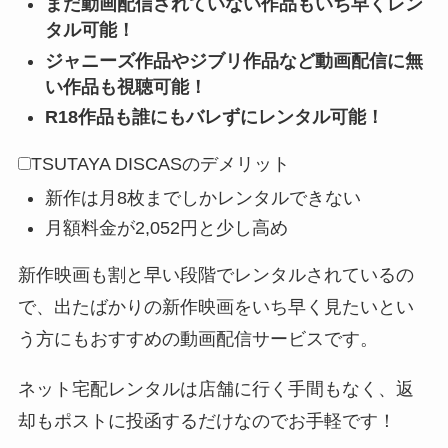
まだ動画配信されていない作品もいち早くレン
タル可能！
ジャニーズ作品やジブリ作品など動画配信に無
い作品も視聴可能！
R18作品も誰にもバレずにレンタル可能！
TSUTAYA DISCASのデメリット
新作は月8枚までしかレンタルできない
月額料金が2,052円と少し高め
新作映画も割と早い段階でレンタルされているの
で、出たばかりの新作映画をいち早く見たいとい
う方にもおすすめの動画配信サービスです。
ネット宅配レンタルは店舗に行く手間もなく、返
却もポストに投函するだけなのでお手軽です！