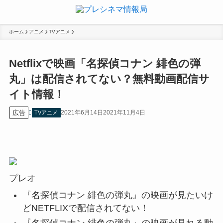
ホーム
アニメ
TVアニメ
Netflixで映画「名探偵コナン 緋色の弾
丸」は配信されてない？無料動画配信サ
イト情報！
広告
2021年6月14日
2021年11月4日
TVアニメ
プレオ
『名探偵コナン 緋色の弾丸』の映画が見たいけ
どNETFLIXで配信されてない！