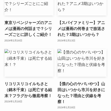
東京リベンジャーズのアニ
【スパイファミリー】アニ
メは漫画の何話まで？シリ
メは漫画の何巻まで放送さ
ーズごとに詳しくご紹介！
れた？3期はいつから？
2024年2月16日
2024年2月13日
リコリスリコイルちさと
【僕の心のヤバいやつ】山
（錦木千束）は死亡する結
田はいつから市川を好きに
末？フラグから徹底考察！
なった？理由と伏線を考
察！
2024年1月18日
2024年1月18日