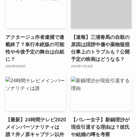
アクタージュ作者逮捕で連
【速報】三浦春馬の自殺の
載終了？単行本絶版の可能
原因は誹謗中傷や薬物疑惑
性や今後予定の舞台は白紙
仕事上のトラブルも？公開
に？
予定の映画はどうなる？
2020年8月8日
2020年7月18日
【最新】24時間テレビ2020
【バレー女子】新鍋理沙が
メインパーソナリティは
現役引退する理由は？彼氏
誰？井ノ原キャプテン以外
や結婚の噂を考察