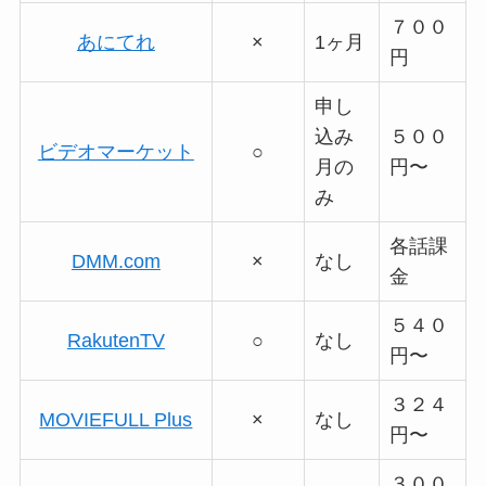
７００
あにてれ
×
1ヶ月
円
申し
込み
５００
ビデオマーケット
○
月の
円〜
み
各話課
DMM.com
×
なし
金
５４０
RakutenTV
○
なし
円〜
３２４
MOVIEFULL Plus
×
なし
円〜
３００