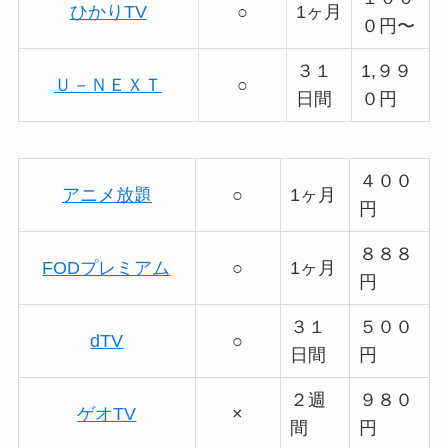
ひかりTV
○
1ヶ月
０円〜
３１
1,９９
Ｕ－ＮＥＸＴ
○
日間
０円
４００
アニメ放題
○
1ヶ月
円
８８８
FODプレミアム
○
1ヶ月
円
３１
５００
dTV
○
日間
円
２週
９８０
ゲオTV
×
間
円