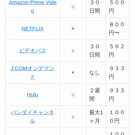
Amazon Prime Vide
３０
５００
○
o
日間
円
８００
NETFLIX
×
円〜
３０
５６２
ビデオパス
○
日間
円
J:COMオンデマン
９３３
×
なし
ド
円
２週
９３３
Hulu
○
間
円
バンダイチャンネ
最大1
１００
○
ル
ヶ月
０円
１００