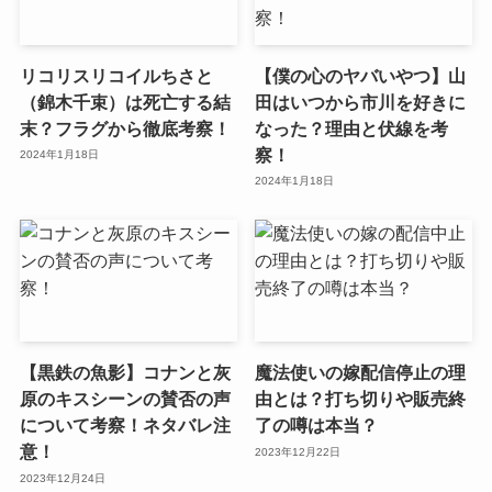
リコリスリコイルちさと
【僕の心のヤバいやつ】山
（錦木千束）は死亡する結
田はいつから市川を好きに
末？フラグから徹底考察！
なった？理由と伏線を考
察！
2024年1月18日
2024年1月18日
【黒鉄の魚影】コナンと灰
魔法使いの嫁配信停止の理
原のキスシーンの賛否の声
由とは？打ち切りや販売終
について考察！ネタバレ注
了の噂は本当？
意！
2023年12月22日
2023年12月24日