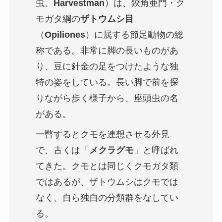
虫、
Harvestman
）は、鋏角亜門・ク
モガタ綱の
ザトウムシ目
（
Opiliones
）に属する節足動物の総
称である。非常に脚の長いものがあ
り、豆に針金の足をつけたような独
特の姿をしている。長い脚で前を探
りながら歩く様子から、座頭虫の名
がある。
一瞥するとクモを連想させる外見
で、古くは「
メクラグモ
」と呼ばれ
てきた。クモとは同じくクモガタ類
ではあるが、ザトウムシはクモでは
なく、自ら独自の分類群をなしてい
る。