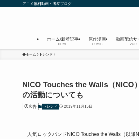
アニメ無料動画・考察ブログ
ホーム/新着記事
原作漫画
動画配信サ
HOME
COMIC
VOD
ホーム
トレンド
NICO Touches the Wal
の活動についても
広告
2019年11月15日
トレンド
人気ロックバンドNICO Touches the Wall