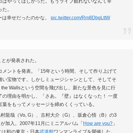
コはやってほしかった。もうライブ観れないなんて辛
った。
、メンバーは幸せだったのかな。
pic.twitter.com/Rm8DbgLttW
ことが発表された。
コメントを発表。「15年という時間、そして作り上げて
難い宝物です。しかしミュージシャンとして、そしてそ
s the Wallsという空間を飛び出し、新たな景色を見に行
了の理由を明かし、「さあ。『壁』はなくなった！ 一度
言葉をもってメッセージを締めくくっている。
04年4月に光村龍哉（Vo, G）、古村大介（G）、坂倉心悟（B）の3
が加入。2007年11月にミニアルバム「
How are you?
」
には初の東京・日本
武道館
ワンマンライブを開催した。