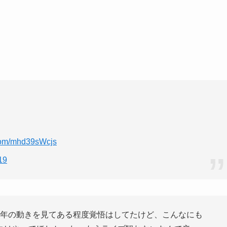
.com/mhd39sWcjs
19
数年の動きを見てある程度覚悟はしてたけど、こんなにも