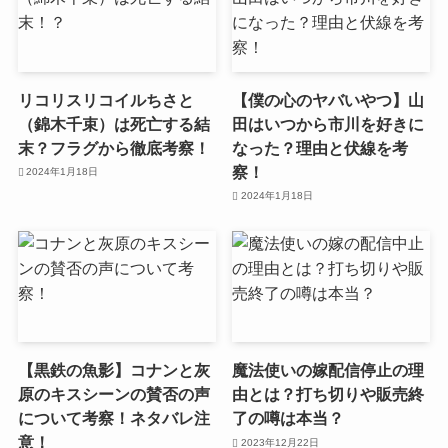
リコリスリコイルちさと
【僕の心のヤバいやつ】山
（錦木千束）は死亡する結
田はいつから市川を好きに
末？フラグから徹底考察！
なった？理由と伏線を考
察！
2024年1月18日
2024年1月18日
【黒鉄の魚影】コナンと灰
魔法使いの嫁配信停止の理
原のキスシーンの賛否の声
由とは？打ち切りや販売終
について考察！ネタバレ注
了の噂は本当？
意！
2023年12月22日