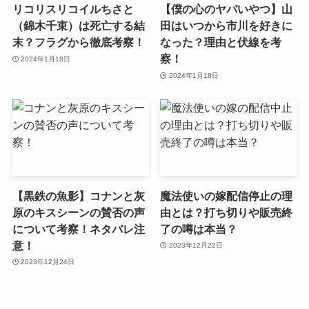
リコリスリコイルちさと
【僕の心のヤバいやつ】山
（錦木千束）は死亡する結
田はいつから市川を好きに
末？フラグから徹底考察！
なった？理由と伏線を考
察！
2024年1月18日
2024年1月18日
【黒鉄の魚影】コナンと灰
魔法使いの嫁配信停止の理
原のキスシーンの賛否の声
由とは？打ち切りや販売終
について考察！ネタバレ注
了の噂は本当？
意！
2023年12月22日
2023年12月24日